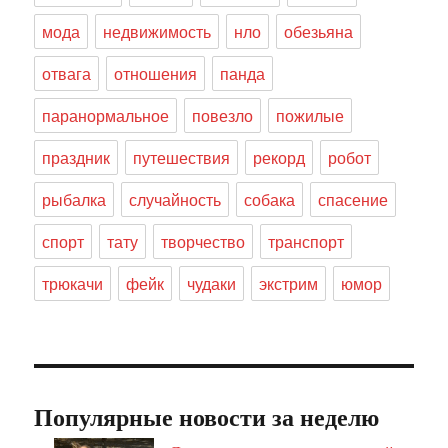
мода
недвижимость
нло
обезьяна
отвага
отношения
панда
паранормальное
повезло
пожилые
праздник
путешествия
рекорд
робот
рыбалка
случайность
собака
спасение
спорт
тату
творчество
транспорт
трюкачи
фейк
чудаки
экстрим
юмор
Популярные новости за неделю