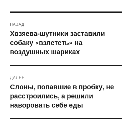
Навигация
НАЗАД
по
Хозяева-шутники заставили
Предыдущая
собаку «взлететь» на
запись:
записям
воздушных шариках
ДАЛЕЕ
Слоны, попавшие в пробку, не
Следующая
расстроились, а решили
запись:
наворовать себе еды