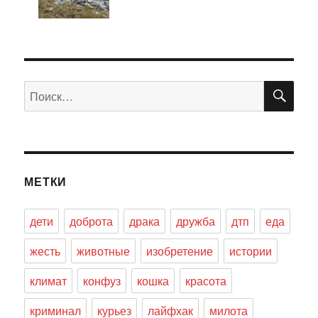
ПО
Искать:
МЕТКИ
дети
доброта
драка
дружба
дтп
еда
жесть
животные
изобретение
истории
климат
конфуз
кошка
красота
криминал
курьез
лайфхак
милота