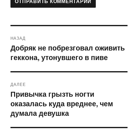
Навигация
НАЗАД
по
Добряк не побрезговал оживить
Предыдущая
геккона, утонувшего в пиве
запись:
записям
ДАЛЕЕ
Привычка грызть ногти
Следующая
оказалась куда вреднее, чем
запись:
думала девушка