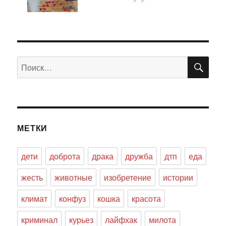
ПО
Искать:
МЕТКИ
дети
доброта
драка
дружба
дтп
еда
жесть
животные
изобретение
истории
климат
конфуз
кошка
красота
криминал
курьез
лайфхак
милота