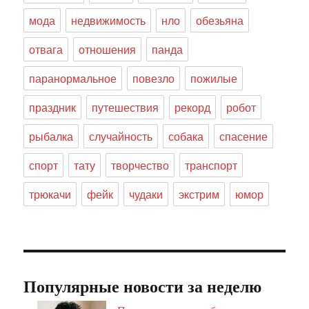
мода
недвижимость
нло
обезьяна
отвага
отношения
панда
паранормальное
повезло
пожилые
праздник
путешествия
рекорд
робот
рыбалка
случайность
собака
спасение
спорт
тату
творчество
транспорт
трюкачи
фейк
чудаки
экстрим
юмор
Популярные новости за неделю