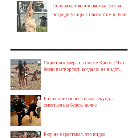
Полураздетая незнакомка стояла
посреди улицы с паспортом в руке
Скрытая камера на пляже Крыма: Что
i
люди вытворяют, когда их не видят...
Ролик длится несколько секунд, а
i
смеяться вы будете долго
Ржу не переставая, это видео
i