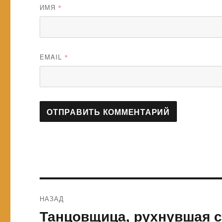
ИМЯ
*
EMAIL
*
Навигация
НАЗАД
по
Танцовщица, рухнувшая с
Предыдущая