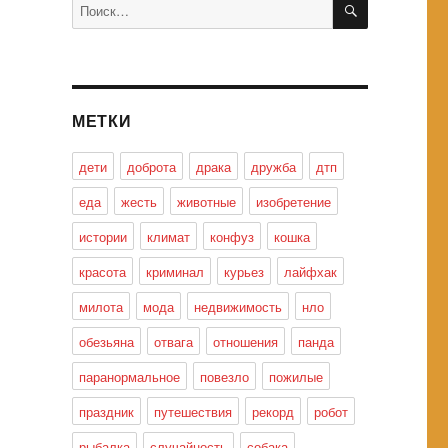
Искать:
МЕТКИ
дети
доброта
драка
дружба
дтп
еда
жесть
животные
изобретение
истории
климат
конфуз
кошка
красота
криминал
курьез
лайфхак
милота
мода
недвижимость
нло
обезьяна
отвага
отношения
панда
паранормальное
повезло
пожилые
праздник
путешествия
рекорд
робот
рыбалка
случайность
собака