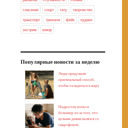
спасение
спорт
тату
творчество
транспорт
трюкачи
фейк
чудаки
экстрим
юмор
у
Популярные новости за неделю
Люди придумали
оригинальный способ,
чтобы охладиться в жару
Подросток попал в
больницу из-за того, что
целыми днями валялся со
смартфоном