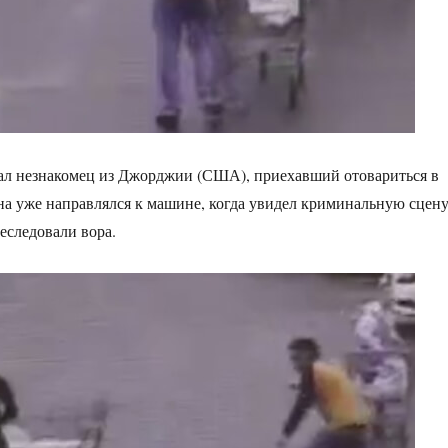
ал незнакомец из Джорджии (США), приехавший отовариться в
а уже направлялся к машине, когда увидел криминальную сцен
еследовали вора.