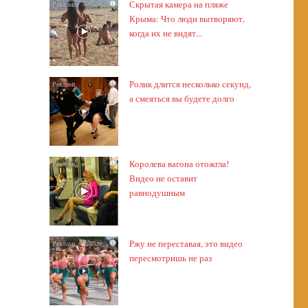
Скрытая камера на пляже
i
Крыма: Что люди вытворяют,
когда их не видят...
Ролик длится несколько секунд,
i
а смеяться вы будете долго
Королева вагона отожгла!
i
Видео не оставит
равнодушным
Ржу не переставая, это видео
i
пересмотришь не раз