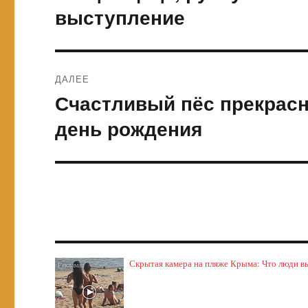
запись:
записям
выступление
ДАЛЕЕ
Счастливый пёс прекрасн
Следующая
запись:
день рождения
Скрытая камера на пляже Крыма: Что люди выт