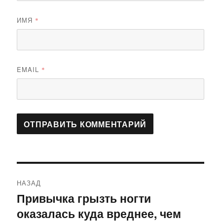
ИМЯ
*
EMAIL
*
Навигация
НАЗАД
по
Привычка грызть ногти
Предыдущая
оказалась куда вреднее, чем
запись:
записям