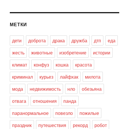
МЕТКИ
дети
доброта
драка
дружба
дтп
еда
жесть
животные
изобретение
истории
климат
конфуз
кошка
красота
криминал
курьез
лайфхак
милота
мода
недвижимость
нло
обезьяна
отвага
отношения
панда
паранормальное
повезло
пожилые
праздник
путешествия
рекорд
робот