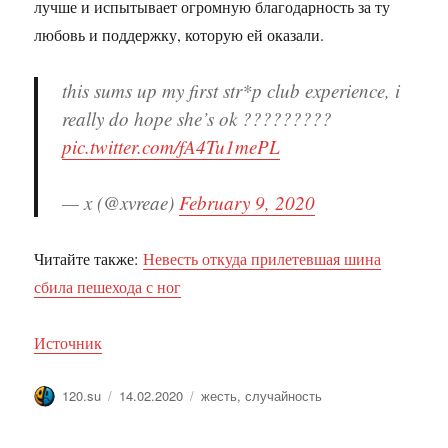
лучше и испытывает огромную благодарность за ту
любовь и поддержку, которую ей оказали.
this sums up my first str*p club experience, i
really do hope she’s ok ?????????
pic.twitter.com/fA4Tu1mePL
— x (@xvreae)
February 9, 2020
Читайте также:
Невесть откуда прилетевшая шина
сбила пешехода с ног
Источник
Автор
Опубликовано
Метки
120.su
14.02.2020
жесть
,
случайность