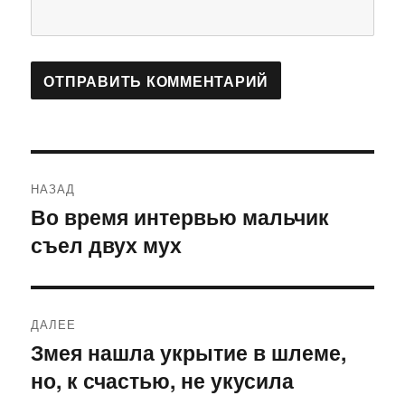
Навигация
НАЗАД
по
Во время интервью мальчик
Предыдущая
съел двух мух
запись:
записям
ДАЛЕЕ
Змея нашла укрытие в шлеме,
Следующая
но, к счастью, не укусила
запись: