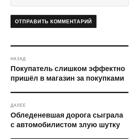
Навигация
НАЗАД
по
Покупатель слишком эффектно
Предыдущая
пришёл в магазин за покупками
запись:
записям
ДАЛЕЕ
Обледеневшая дорога сыграла
Следующая
с автомобилистом злую шутку
запись: