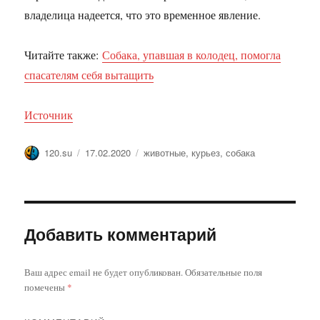
владелица надеется, что это временное явление.
Читайте также:
Собака, упавшая в колодец, помогла
спасателям себя вытащить
Источник
Автор
Опубликовано
Метки
120.su
17.02.2020
животные
,
курьез
,
собака
Добавить комментарий
Ваш адрес email не будет опубликован.
Обязательные поля
помечены
*