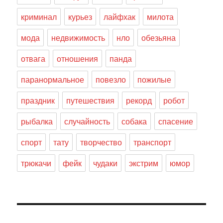
криминал
курьез
лайфхак
милота
мода
недвижимость
нло
обезьяна
отвага
отношения
панда
паранормальное
повезло
пожилые
праздник
путешествия
рекорд
робот
рыбалка
случайность
собака
спасение
спорт
тату
творчество
транспорт
трюкачи
фейк
чудаки
экстрим
юмор