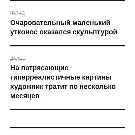
Навигация
НАЗАД
по
Очаровательный маленький
Предыдущая
утконос оказался скульптурой
запись:
записям
ДАЛЕЕ
На потрясающие
Следующая
гиперреалистичные картины
запись:
художник тратит по несколько
месяцев