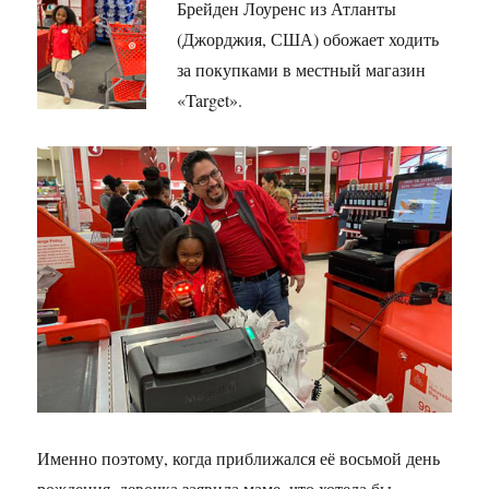
Брейден Лоуренс из Атланты
(Джорджия, США) обожает ходить
за покупками в местный магазин
«Target».
Именно поэтому, когда приближался её восьмой день
рождения, девочка заявила маме, что хотела бы