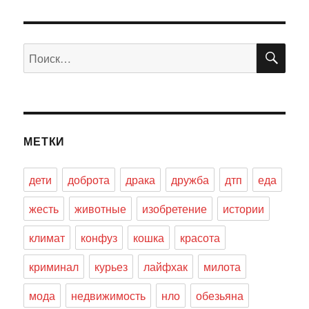
ПО
Искать:
МЕТКИ
дети
доброта
драка
дружба
дтп
еда
жесть
животные
изобретение
истории
климат
конфуз
кошка
красота
криминал
курьез
лайфхак
милота
мода
недвижимость
нло
обезьяна