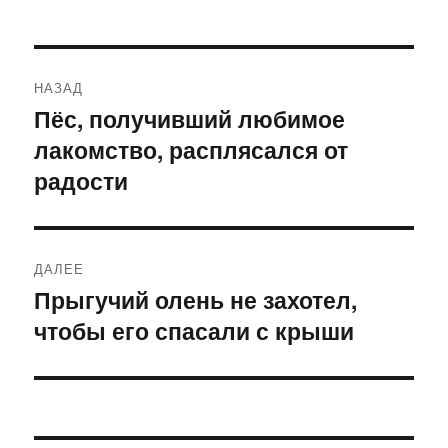
Навигация
НАЗАД
по
Пёс, получивший любимое
Предыдущая
лакомство, расплясался от
запись:
записям
радости
ДАЛЕЕ
Прыгучий олень не захотел,
Следующая
чтобы его спасали с крыши
запись: