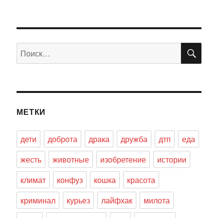
ПО
Искать:
МЕТКИ
дети
доброта
драка
дружба
дтп
еда
жесть
животные
изобретение
истории
климат
конфуз
кошка
красота
криминал
курьез
лайфхак
милота