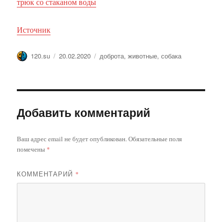
трюк со стаканом воды
Источник
Автор
Опубликовано
Метки
120.su
20.02.2020
доброта
,
животные
,
собака
Добавить комментарий
Ваш адрес email не будет опубликован.
Обязательные поля
помечены
*
КОММЕНТАРИЙ
*