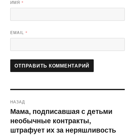
ИМЯ
*
EMAIL
*
Навигация
НАЗАД
по
Мама, подписавшая с детьми
Предыдущая
необычные контракты,
запись:
записям
штрафует их за неряшливость