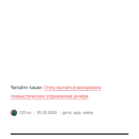
Читайте также:
Отец пытается копировать
гимнастические упражнения дочери
Автор
Опубликовано
Метки
120.su
20.02.2020
дети
,
еда
,
юмор