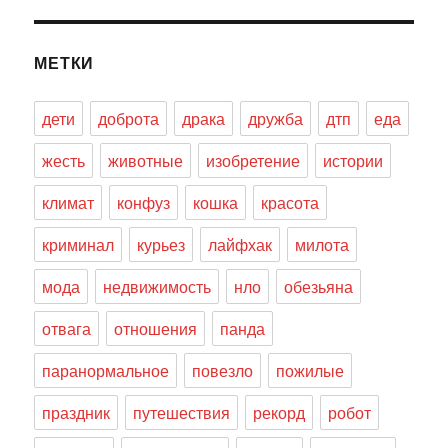
МЕТКИ
дети
доброта
драка
дружба
дтп
еда
жесть
животные
изобретение
истории
климат
конфуз
кошка
красота
криминал
курьез
лайфхак
милота
мода
недвижимость
нло
обезьяна
отвага
отношения
панда
паранормальное
повезло
пожилые
праздник
путешествия
рекорд
робот