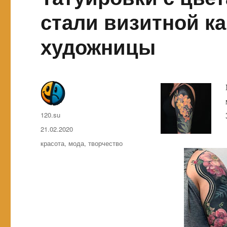
стали визитной к
художницы
Автор
120.su
Опубликовано
21.02.2020
Метки
красота
,
мода
,
творчество