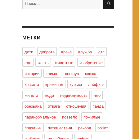
Искать:
МЕТКИ
дети
доброта
драка
дружба
дтп
еда
жесть
животные
изобретение
истории
климат
конфуз
кошка
красота
криминал
курьез
лайфхак
милота
мода
недвижимость
нло
обезьяна
отвага
отношения
панда
паранормальное
повезло
пожилые
праздник
путешествия
рекорд
робот
рыбалка
случайность
собака