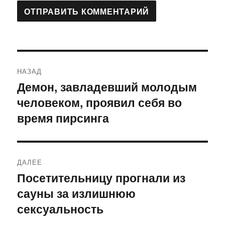
Навигация
НАЗАД
по
Демон, завладевший молодым
Предыдущая
человеком, проявил себя во
запись:
записям
время пирсинга
ДАЛЕЕ
Посетительницу прогнали из
Следующая
сауны за излишнюю
запись:
сексуальность