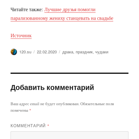
Читайте также:
Лучшие друзья помогли
парализованному жениху станцевать на свадьбе
Источник
Автор
Опубликовано
Метки
120.su
22.02.2020
драка
,
праздник
,
чудаки
Добавить комментарий
Ваш адрес email не будет опубликован.
Обязательные поля
помечены
*
КОММЕНТАРИЙ
*