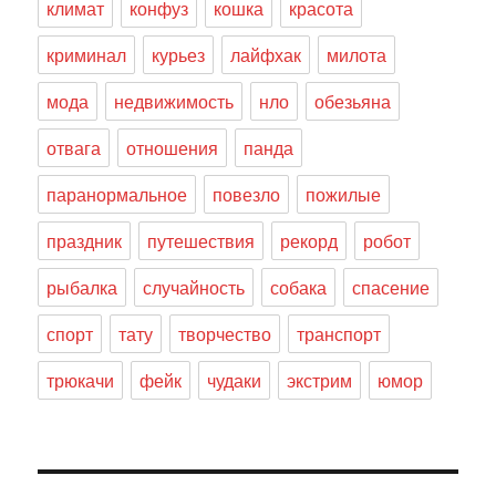
климат
конфуз
кошка
красота
криминал
курьез
лайфхак
милота
мода
недвижимость
нло
обезьяна
отвага
отношения
панда
паранормальное
повезло
пожилые
праздник
путешествия
рекорд
робот
рыбалка
случайность
собака
спасение
спорт
тату
творчество
транспорт
трюкачи
фейк
чудаки
экстрим
юмор