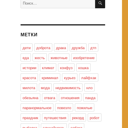
Искать:
МЕТКИ
дети
доброта
драка
дружба
дтп
еда
жесть
животные
изобретение
истории
климат
конфуз
кошка
красота
криминал
курьез
лайфхак
милота
мода
недвижимость
нло
обезьяна
отвага
отношения
панда
паранормальное
повезло
пожилые
праздник
путешествия
рекорд
робот
рыбалка
случайность
собака