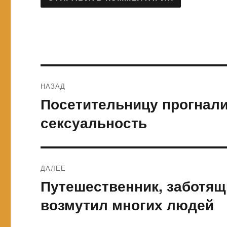
Навигация
НАЗАД
по
Посетительницу прогнал
Предыдущая
запись:
записям
сексуальность
ДАЛЕЕ
Путешественник, заботящи
Следующая
запись:
возмутил многих людей