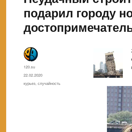
подарил городу н
достопримечател
Автор
120.su
Опубликовано
22.02.2020
Метки
курьез
,
случайность