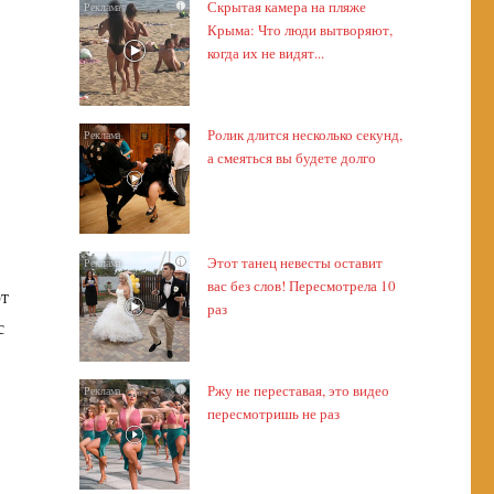
Скрытая камера на пляже
i
Крыма: Что люди вытворяют,
когда их не видят...
Ролик длится несколько секунд,
i
а смеяться вы будете долго
Этот танец невесты оставит
i
вас без слов! Пересмотрела 10
ют
раз
с
Ржу не переставая, это видео
i
пересмотришь не раз