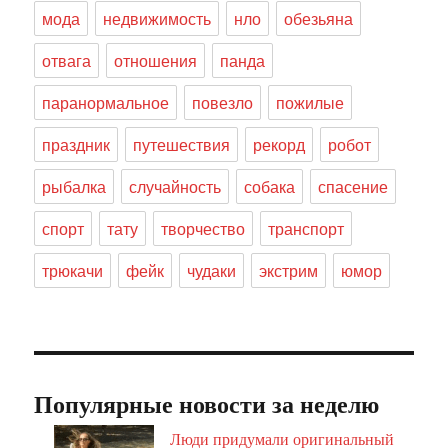
мода
недвижимость
нло
обезьяна
отвага
отношения
панда
паранормальное
повезло
пожилые
праздник
путешествия
рекорд
робот
рыбалка
случайность
собака
спасение
спорт
тату
творчество
транспорт
трюкачи
фейк
чудаки
экстрим
юмор
Популярные новости за неделю
Люди придумали оригинальный