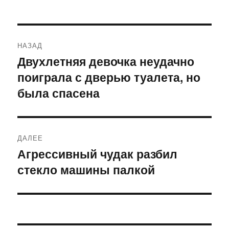
Навигация
НАЗАД
по
Двухлетняя девочка неудачно
Предыдущая
поиграла с дверью туалета, но
запись:
записям
была спасена
ДАЛЕЕ
Агрессивный чудак разбил
Следующая
стекло машины палкой
запись: