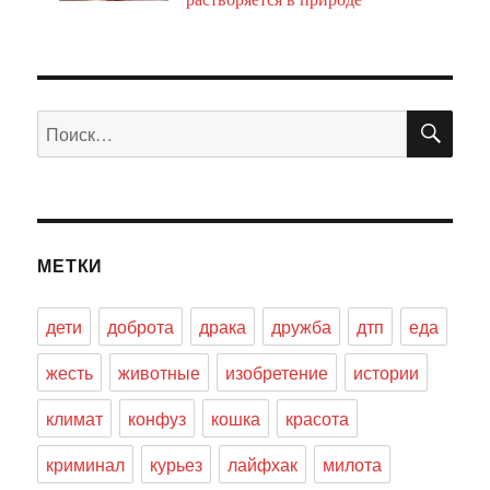
ПО
Искать:
МЕТКИ
дети
доброта
драка
дружба
дтп
еда
жесть
животные
изобретение
истории
климат
конфуз
кошка
красота
криминал
курьез
лайфхак
милота