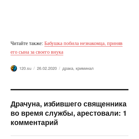
Читайте также:
Бабушка побила незнакомца, приняв
его сына за своего внука
Автор
Опубликовано
Метки
120.su
26.02.2020
драка
,
криминал
Драчуна, избившего священника
во время службы, арестовали: 1
комментарий