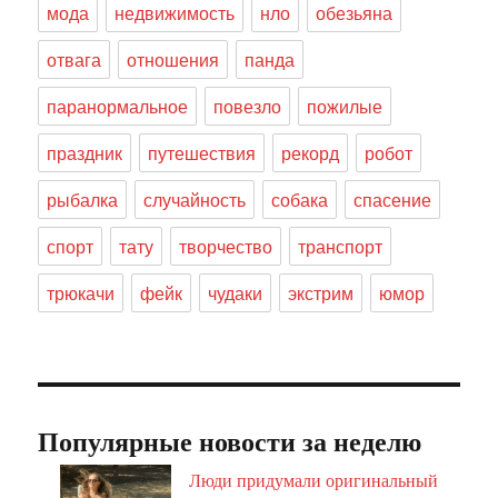
мода
недвижимость
нло
обезьяна
отвага
отношения
панда
паранормальное
повезло
пожилые
праздник
путешествия
рекорд
робот
рыбалка
случайность
собака
спасение
спорт
тату
творчество
транспорт
трюкачи
фейк
чудаки
экстрим
юмор
Популярные новости за неделю
Люди придумали оригинальный