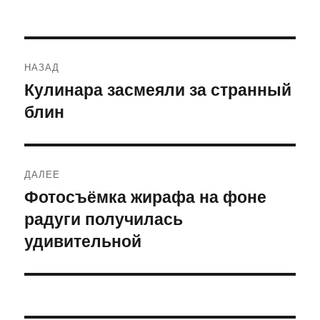
Навигация
НАЗАД
по
Кулинара засмеяли за странный
Предыдущая
блин
запись:
записям
ДАЛЕЕ
Фотосъёмка жирафа на фоне
Следующая
радуги получилась
запись:
удивительной