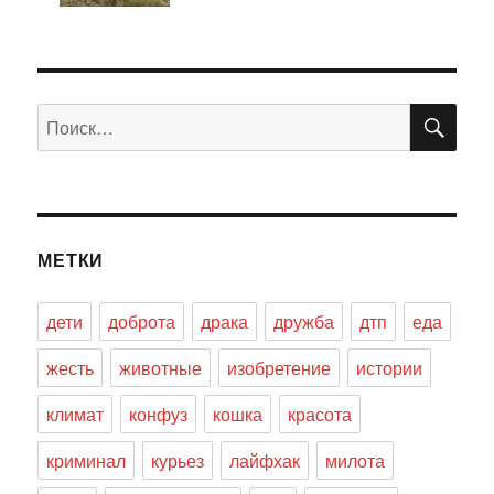
ПО
Искать:
МЕТКИ
дети
доброта
драка
дружба
дтп
еда
жесть
животные
изобретение
истории
климат
конфуз
кошка
красота
криминал
курьез
лайфхак
милота