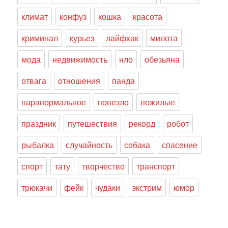
климат
конфуз
кошка
красота
криминал
курьез
лайфхак
милота
мода
недвижимость
нло
обезьяна
отвага
отношения
панда
паранормальное
повезло
пожилые
праздник
путешествия
рекорд
робот
рыбалка
случайность
собака
спасение
спорт
тату
творчество
транспорт
трюкачи
фейк
чудаки
экстрим
юмор