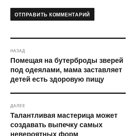
Навигация
НАЗАД
по
Помещая на бутерброды зверей
Предыдущая
под одеялами, мама заставляет
запись:
записям
детей есть здоровую пищу
ДАЛЕЕ
Талантливая мастерица может
Следующая
создавать выпечку самых
запись:
невероятных форм