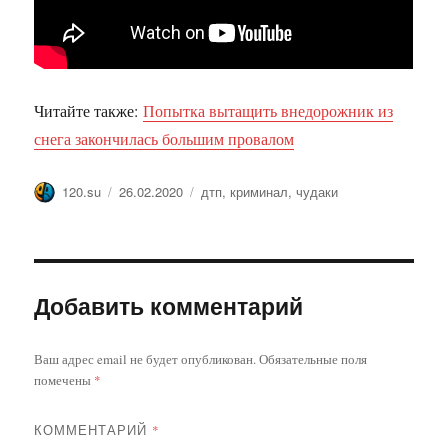
Читайте также:
Попытка вытащить внедорожник из
снега закончилась большим провалом
Автор
Опубликовано
Метки
120.su
26.02.2020
дтп
,
криминал
,
чудаки
Добавить комментарий
Ваш адрес email не будет опубликован.
Обязательные поля
помечены
*
КОММЕНТАРИЙ
*