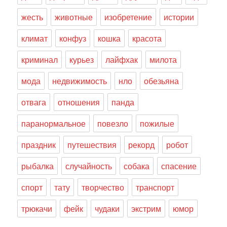
жесть
животные
изобретение
истории
климат
конфуз
кошка
красота
криминал
курьез
лайфхак
милота
мода
недвижимость
нло
обезьяна
отвага
отношения
панда
паранормальное
повезло
пожилые
праздник
путешествия
рекорд
робот
рыбалка
случайность
собака
спасение
спорт
тату
творчество
транспорт
трюкачи
фейк
чудаки
экстрим
юмор