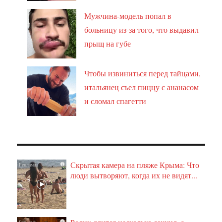
Мужчина-модель попал в
больницу из-за того, что выдавил
прыщ на губе
Чтобы извиниться перед тайцами,
итальянец съел пиццу с ананасом
и сломал спагетти
Скрытая камера на пляже Крыма: Что
i
люди вытворяют, когда их не видят...
i