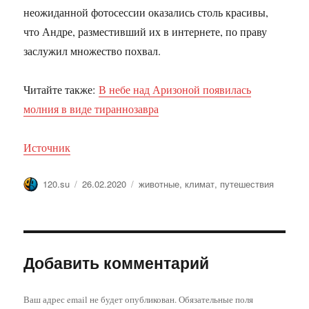
неожиданной фотосессии оказались столь красивы,
что Андре, разместивший их в интернете, по праву
заслужил множество похвал.
Читайте также:
В небе над Аризоной появилась
молния в виде тираннозавра
Источник
Автор
Опубликовано
Метки
120.su
26.02.2020
животные
,
климат
,
путешествия
Добавить комментарий
Ваш адрес email не будет опубликован.
Обязательные поля