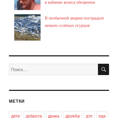
в кабинке колеса обозрения
В необычной аварии пострадало
немало солёных огурцов
ПО
Искать:
МЕТКИ
дети
доброта
драка
дружба
дтп
еда