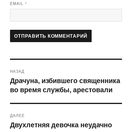
EMAIL
*
Навигация
НАЗАД
по
Драчуна, избившего священника
Предыдущая
во время службы, арестовали
запись:
записям
ДАЛЕЕ
Двухлетняя девочка неудачно
Следующая