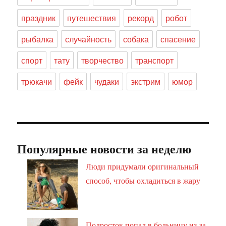
праздник
путешествия
рекорд
робот
рыбалка
случайность
собака
спасение
спорт
тату
творчество
транспорт
трюкачи
фейк
чудаки
экстрим
юмор
Популярные новости за неделю
Люди придумали оригинальный
способ, чтобы охладиться в жару
Подросток попал в больницу из-за