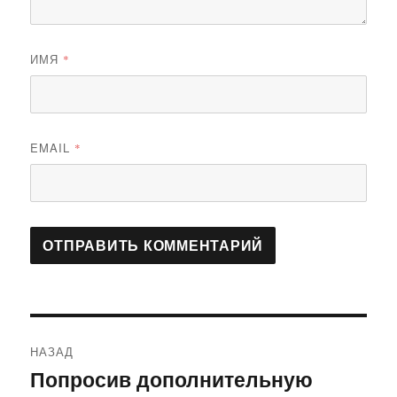
ИМЯ
*
EMAIL
*
Навигация
НАЗАД
по
Попросив дополнительную
Предыдущая