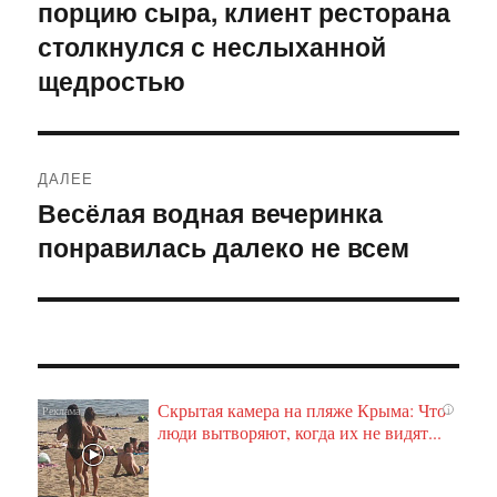
порцию сыра, клиент ресторана
запись:
записям
столкнулся с неслыханной
щедростью
ДАЛЕЕ
Весёлая водная вечеринка
Следующая
понравилась далеко не всем
запись:
Скрытая камера на пляже Крыма: Что
i
люди вытворяют, когда их не видят...