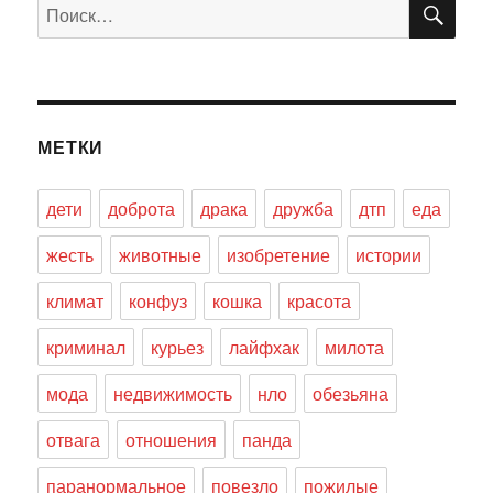
Искать:
МЕТКИ
дети
доброта
драка
дружба
дтп
еда
жесть
животные
изобретение
истории
климат
конфуз
кошка
красота
криминал
курьез
лайфхак
милота
мода
недвижимость
нло
обезьяна
отвага
отношения
панда
паранормальное
повезло
пожилые