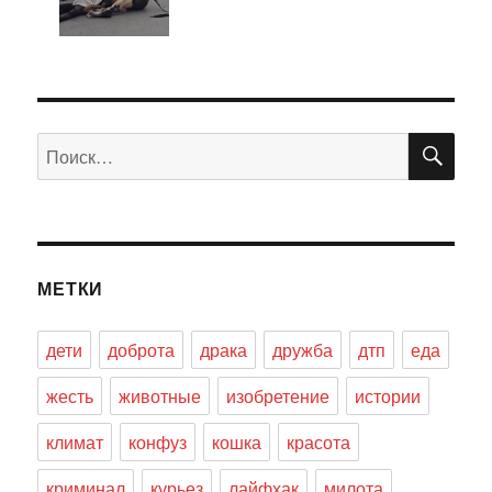
ПО
Искать:
МЕТКИ
дети
доброта
драка
дружба
дтп
еда
жесть
животные
изобретение
истории
климат
конфуз
кошка
красота
криминал
курьез
лайфхак
милота