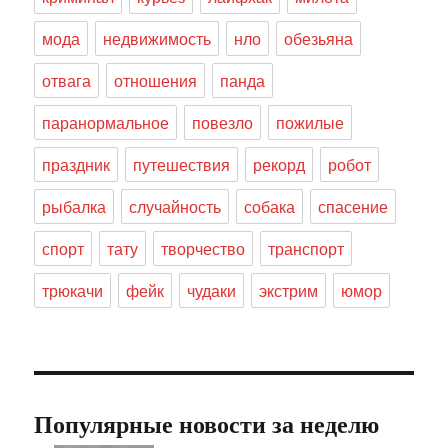
мода
недвижимость
нло
обезьяна
отвага
отношения
панда
паранормальное
повезло
пожилые
праздник
путешествия
рекорд
робот
рыбалка
случайность
собака
спасение
спорт
тату
творчество
транспорт
трюкачи
фейк
чудаки
экстрим
юмор
Популярные новости за неделю