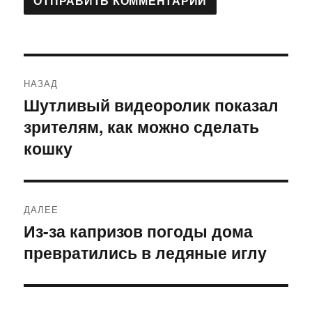
Навигация
НАЗАД
по
Шутливый видеоролик показал
Предыдущая
зрителям, как можно сделать
запись:
записям
кошку
ДАЛЕЕ
Из-за капризов погоды дома
Следующая
превратились в ледяные иглу
запись: