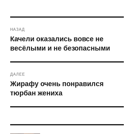
Навигация
НАЗАД
по
Качели оказались вовсе не
Предыдущая
весёлыми и не безопасными
запись:
записям
ДАЛЕЕ
Жирафу очень понравился
Следующая
тюрбан жениха
запись: