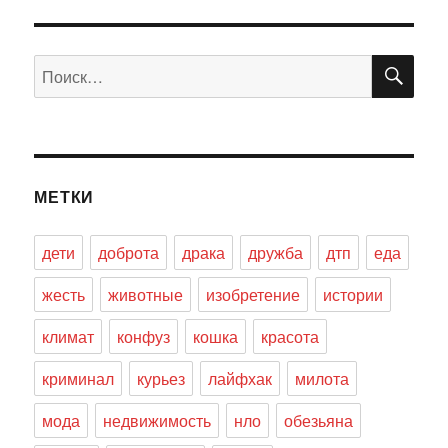
ПО
Искать:
МЕТКИ
дети
доброта
драка
дружба
дтп
еда
жесть
животные
изобретение
истории
климат
конфуз
кошка
красота
криминал
курьез
лайфхак
милота
мода
недвижимость
нло
обезьяна