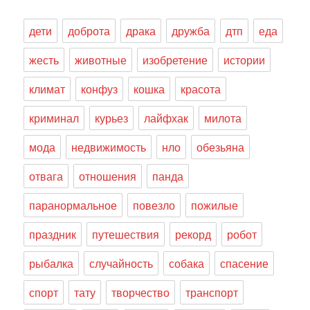
дети
доброта
драка
дружба
дтп
еда
жесть
животные
изобретение
истории
климат
конфуз
кошка
красота
криминал
курьез
лайфхак
милота
мода
недвижимость
нло
обезьяна
отвага
отношения
панда
паранормальное
повезло
пожилые
праздник
путешествия
рекорд
робот
рыбалка
случайность
собака
спасение
спорт
тату
творчество
транспорт