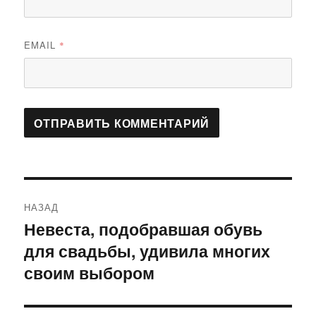
EMAIL
*
Навигация
НАЗАД
по
Невеста, подобравшая обувь
Предыдущая
для свадьбы, удивила многих
запись:
записям
своим выбором