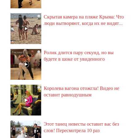
Скрытая камера на пляже Крыма: Что
i
люди вытворяют, когда их не видят...
Ролик длится пару секунд, но вы
i
будете в шоке от увиденного
Королева вагона отожгла! Видео не
i
оставит равнодушным
Этот танец невесты оставит вас без
i
слов! Пересмотрела 10 раз