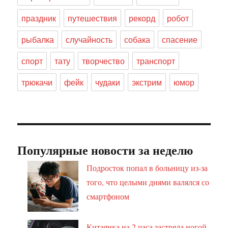
праздник
путешествия
рекорд
робот
рыбалка
случайность
собака
спасение
спорт
тату
творчество
транспорт
трюкачи
фейк
чудаки
экстрим
юмор
Популярные новости за неделю
Подросток попал в больницу из-за
того, что целыми днями валялся со
смартфоном
Китаянка на 2 часа застряла ногой