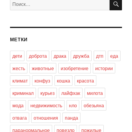
Искать:
МЕТКИ
дети
доброта
драка
дружба
дтп
еда
жесть
животные
изобретение
истории
климат
конфуз
кошка
красота
криминал
курьез
лайфхак
милота
мода
недвижимость
нло
обезьяна
отвага
отношения
панда
паранормальное
повезло
пожилые