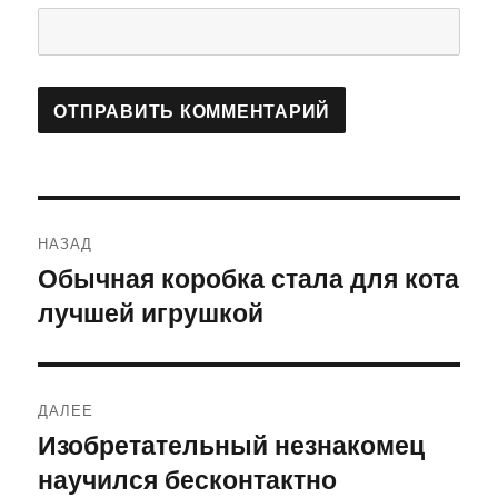
Навигация
НАЗАД
по
Обычная коробка стала для кота
Предыдущая
лучшей игрушкой
запись:
записям
ДАЛЕЕ
Изобретательный незнакомец
Следующая
научился бесконтактно
запись: