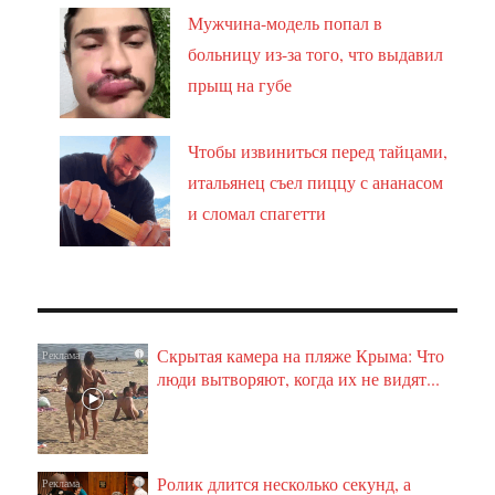
Мужчина-модель попал в
больницу из-за того, что выдавил
прыщ на губе
Чтобы извиниться перед тайцами,
итальянец съел пиццу с ананасом
и сломал спагетти
Скрытая камера на пляже Крыма: Что
i
люди вытворяют, когда их не видят...
Ролик длится несколько секунд, а
i