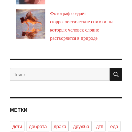
Фотограф создаёт
сюрреалистические снимки, на
которых человек словно
растворяется в природе
ПО
Искать:
МЕТКИ
дети
доброта
драка
дружба
дтп
еда