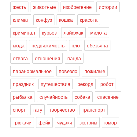
жесть
животные
изобретение
истории
климат
конфуз
кошка
красота
криминал
курьез
лайфхак
милота
мода
недвижимость
нло
обезьяна
отвага
отношения
панда
паранормальное
повезло
пожилые
праздник
путешествия
рекорд
робот
рыбалка
случайность
собака
спасение
спорт
тату
творчество
транспорт
трюкачи
фейк
чудаки
экстрим
юмор