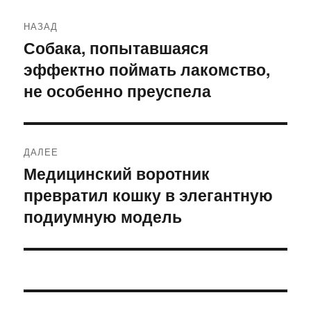
Навигация
НАЗАД
по
Собака, попытавшаяся
Предыдущая
эффектно поймать лакомство,
запись:
записям
не особенно преуспела
ДАЛЕЕ
Медицинский воротник
Следующая
превратил кошку в элегантную
запись:
подиумную модель