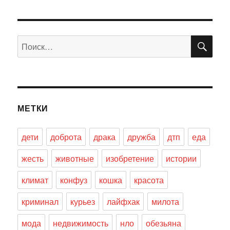
ПО
Искать:
МЕТКИ
дети
доброта
драка
дружба
дтп
еда
жесть
животные
изобретение
истории
климат
конфуз
кошка
красота
криминал
курьез
лайфхак
милота
мода
недвижимость
нло
обезьяна