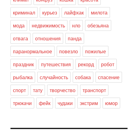
криминал
курьез
лайфхак
милота
мода
недвижимость
нло
обезьяна
отвага
отношения
панда
паранормальное
повезло
пожилые
праздник
путешествия
рекорд
робот
рыбалка
случайность
собака
спасение
спорт
тату
творчество
транспорт
трюкачи
фейк
чудаки
экстрим
юмор