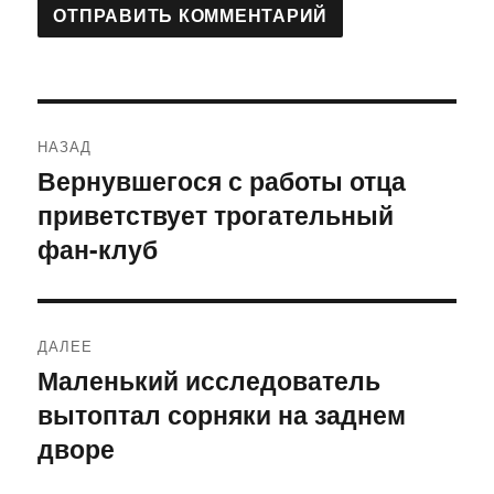
Навигация
НАЗАД
по
Вернувшегося с работы отца
Предыдущая
приветствует трогательный
запись:
записям
фан-клуб
ДАЛЕЕ
Маленький исследователь
Следующая
вытоптал сорняки на заднем
запись:
дворе