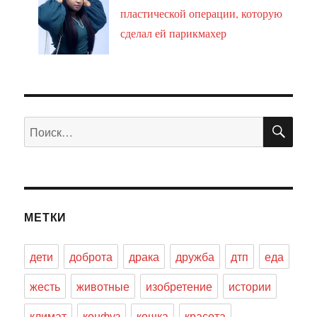
пластической операции, которую
сделал ей парикмахер
ПО
Искать:
МЕТКИ
дети
доброта
драка
дружба
дтп
еда
жесть
животные
изобретение
истории
климат
конфуз
кошка
красота