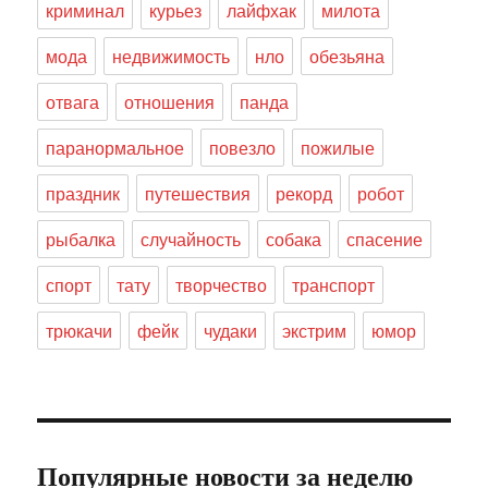
криминал
курьез
лайфхак
милота
мода
недвижимость
нло
обезьяна
отвага
отношения
панда
паранормальное
повезло
пожилые
праздник
путешествия
рекорд
робот
рыбалка
случайность
собака
спасение
спорт
тату
творчество
транспорт
трюкачи
фейк
чудаки
экстрим
юмор
Популярные новости за неделю