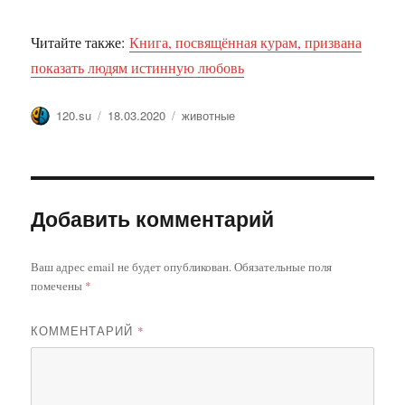
Читайте также:
Книга, посвящённая курам, призвана
показать людям истинную любовь
Автор
Опубликовано
Метки
120.su
18.03.2020
животные
Добавить комментарий
Ваш адрес email не будет опубликован.
Обязательные поля
помечены
*
КОММЕНТАРИЙ
*