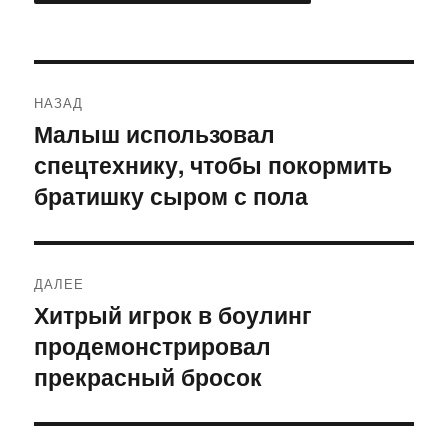
Навигация
НАЗАД
по
Малыш использовал
Предыдущая
спецтехнику, чтобы покормить
запись:
записям
братишку сыром с пола
ДАЛЕЕ
Хитрый игрок в боулинг
Следующая
продемонстрировал
запись:
прекрасный бросок