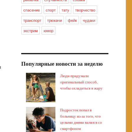
спасение
спорт
тату
творчество
транспорт
трюкачи
фейк
чудаки
экстрим
юмор
Популярные новости за неделю
я
Люди придумали
оригинальный способ,
чтобы охладиться в жару
Подросток попал в
больницу из-за того, что
целыми днями валялся со
смартфоном