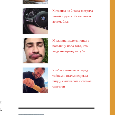
Китаянка на 2 часа застряла
ногой в руле собственного
автомобиля
Мужчина-модель попал в
больницу из-за того, что
выдавил прыщ на губе
Чтобы извиниться перед
тайцами, итальянец съел
пиццу с ананасом и сломал
спагетти
й
т.