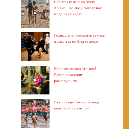
Скрытая камера на пляже
i
Крыма: Что люди вытворяют,
когда их не видят...
Ролик длится несколько секунд,
i
а смеяться вы будете долго
Королева вагона отожгла!
i
Видео не оставит
равнодушным
Ржу не переставая, это видео
i
пересмотришь не раз