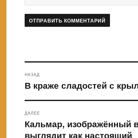
Навигация
НАЗАД
по
В краже сладостей с кры
Предыдущая
запись:
записям
ДАЛЕЕ
Кальмар, изображённый в
Следующая
запись:
выглядит как настоящий