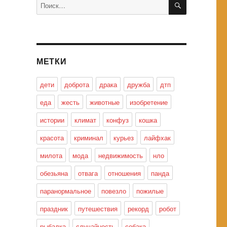
Искать:
МЕТКИ
дети
доброта
драка
дружба
дтп
еда
жесть
животные
изобретение
истории
климат
конфуз
кошка
красота
криминал
курьез
лайфхак
милота
мода
недвижимость
нло
обезьяна
отвага
отношения
панда
паранормальное
повезло
пожилые
праздник
путешествия
рекорд
робот
рыбалка
случайность
собака