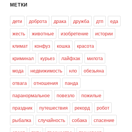
МЕТКИ
дети
доброта
драка
дружба
дтп
еда
жесть
животные
изобретение
истории
климат
конфуз
кошка
красота
криминал
курьез
лайфхак
милота
мода
недвижимость
нло
обезьяна
отвага
отношения
панда
паранормальное
повезло
пожилые
праздник
путешествия
рекорд
робот
рыбалка
случайность
собака
спасение