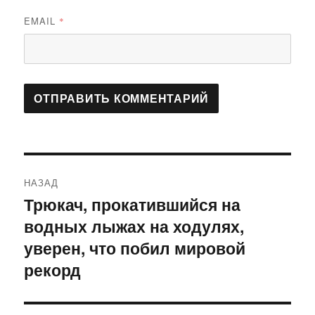
EMAIL
*
Навигация
НАЗАД
по
Трюкач, прокатившийся на
Предыдущая
водных лыжах на ходулях,
запись:
записям
уверен, что побил мировой
рекорд