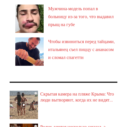
Мужчина-модель попал в
больницу из-за того, что выдавил
прыщ на губе
Чтобы извиниться перед тайцами,
итальянец съел пиццу с ананасом
и сломал спагетти
Скрытая камера на пляже Крыма: Что
i
люди вытворяют, когда их не видят...
Ролик длится несколько секунд, а
i