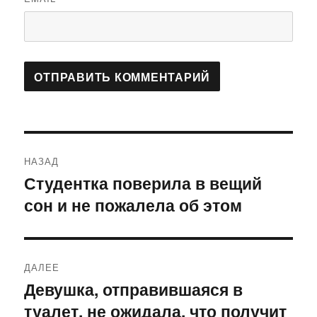
Навигация
НАЗАД
по
Студентка поверила в вещий
Предыдущая
сон и не пожалела об этом
запись:
записям
ДАЛЕЕ
Девушка, отправившаяся в
Следующая
туалет, не ожидала, что получит
запись: