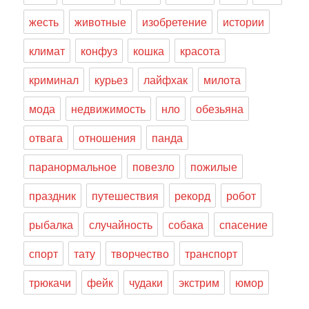
жесть
животные
изобретение
истории
климат
конфуз
кошка
красота
криминал
курьез
лайфхак
милота
мода
недвижимость
нло
обезьяна
отвага
отношения
панда
паранормальное
повезло
пожилые
праздник
путешествия
рекорд
робот
рыбалка
случайность
собака
спасение
спорт
тату
творчество
транспорт
трюкачи
фейк
чудаки
экстрим
юмор