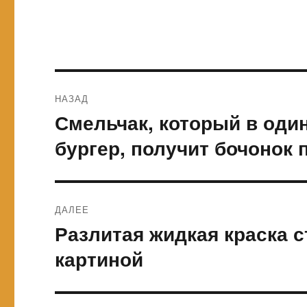
Навигация
НАЗАД
по
Смельчак, который в оди
Предыдущая
запись:
записям
бургер, получит бочонок 
ДАЛЕЕ
Разлитая жидкая краска 
Следующая
запись:
картиной