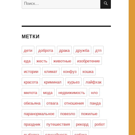
Искать:
МЕТКИ
дети
доброта
драка
дружба
дтп
еда
жесть
животные
изобретение
истории
климат
конфуз
кошка
красота
криминал
курьез
лайфхак
милота
мода
недвижимость
нло
обезьяна
отвага
отношения
панда
паранормальное
повезло
пожилые
праздник
путешествия
рекорд
робот
рыбалка
случайность
собака