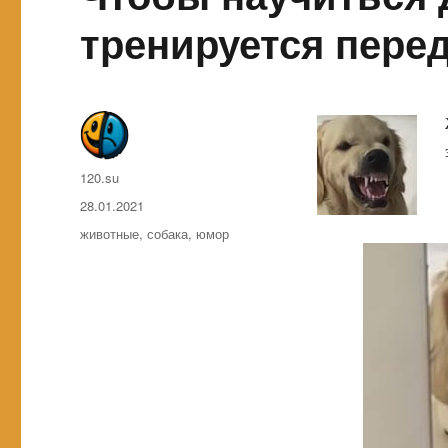
тренируется пере
Автор
120.su
Опубликовано
28.01.2021
Метки
животные
,
собака
,
юмор