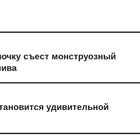
ночку съест монструозный
пива
становится удивительной