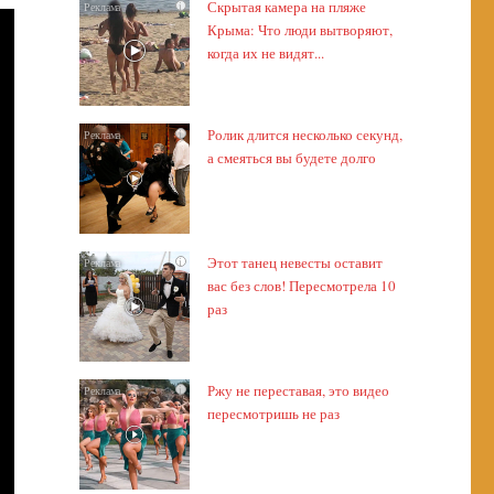
Скрытая камера на пляже
i
Крыма: Что люди вытворяют,
когда их не видят...
Ролик длится несколько секунд,
i
а смеяться вы будете долго
Этот танец невесты оставит
i
вас без слов! Пересмотрела 10
раз
Ржу не переставая, это видео
i
пересмотришь не раз