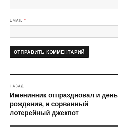
EMAIL
*
Навигация
НАЗАД
по
Именинник отпраздновал и день
Предыдущая
рождения, и сорванный
запись:
записям
лотерейный джекпот