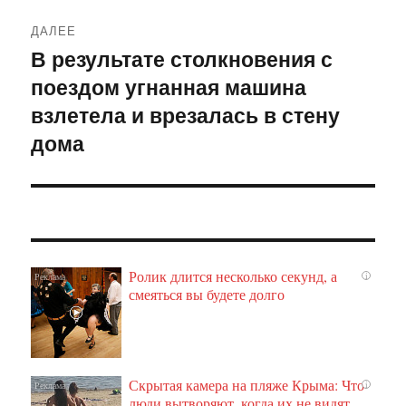
ДАЛЕЕ
В результате столкновения с
Следующая
поездом угнанная машина
запись:
взлетела и врезалась в стену
дома
Ролик длится несколько секунд, а
i
смеяться вы будете долго
Скрытая камера на пляже Крыма: Что
i
люди вытворяют, когда их не видят...