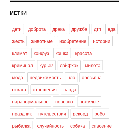
МЕТКИ
дети
доброта
драка
дружба
дтп
еда
жесть
животные
изобретение
истории
климат
конфуз
кошка
красота
криминал
курьез
лайфхак
милота
мода
недвижимость
нло
обезьяна
отвага
отношения
панда
паранормальное
повезло
пожилые
праздник
путешествия
рекорд
робот
рыбалка
случайность
собака
спасение