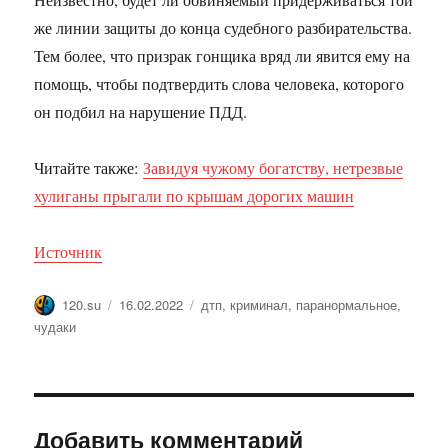
же линии защиты до конца судебного разбирательства.
Тем более, что призрак гонщика вряд ли явится ему на
помощь, чтобы подтвердить слова человека, которого
он подбил на нарушение ПДД.
Читайте также:
Завидуя чужому богатству, нетрезвые
хулиганы прыгали по крышам дорогих машин
Источник
Автор
Опубликовано
Метки
120.su
16.02.2022
дтп
,
криминал
,
паранормальное
,
чудаки
Добавить комментарий