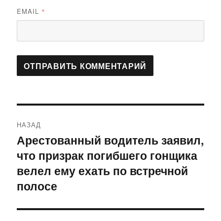
EMAIL
*
Навигация
НАЗАД
по
Арестованный водитель заявил,
Предыдущая
что призрак погибшего гонщика
запись:
записям
велел ему ехать по встречной
полосе