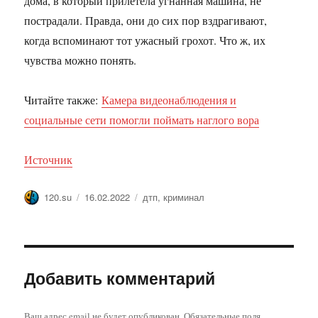
дома, в который прилетела угнанная машина, не
пострадали. Правда, они до сих пор вздрагивают,
когда вспоминают тот ужасный грохот. Что ж, их
чувства можно понять.
Читайте также:
Камера видеонаблюдения и
социальные сети помогли поймать наглого вора
Источник
Автор
Опубликовано
Метки
120.su
16.02.2022
дтп
,
криминал
Добавить комментарий
Ваш адрес email не будет опубликован.
Обязательные поля