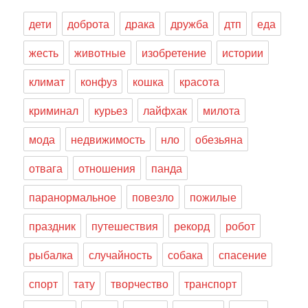
дети
доброта
драка
дружба
дтп
еда
жесть
животные
изобретение
истории
климат
конфуз
кошка
красота
криминал
курьез
лайфхак
милота
мода
недвижимость
нло
обезьяна
отвага
отношения
панда
паранормальное
повезло
пожилые
праздник
путешествия
рекорд
робот
рыбалка
случайность
собака
спасение
спорт
тату
творчество
транспорт