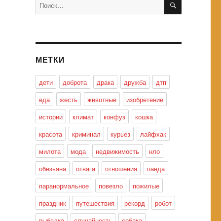
Искать:
МЕТКИ
дети
доброта
драка
дружба
дтп
еда
жесть
животные
изобретение
истории
климат
конфуз
кошка
красота
криминал
курьез
лайфхак
милота
мода
недвижимость
нло
обезьяна
отвага
отношения
панда
паранормальное
повезло
пожилые
праздник
путешествия
рекорд
робот
рыбалка
случайность
собака