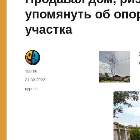
упомянуть об опо
участка
Автор
120.su
Опубликовано
21.02.2022
Метки
курьез