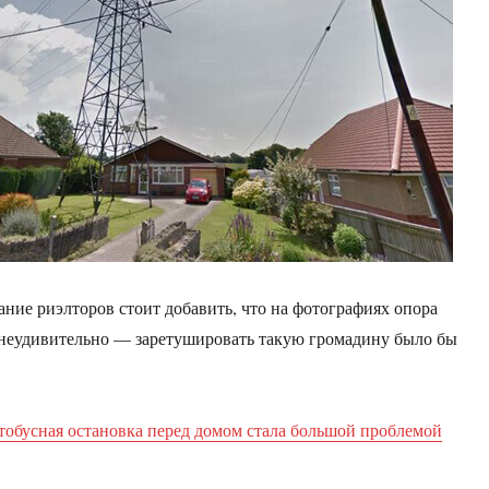
ание риэлторов стоит добавить, что на фотографиях опора
 неудивительно — заретушировать такую громадину было бы
тобусная остановка перед домом стала большой проблемой