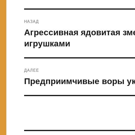
Навигация
НАЗАД
по
Агрессивная ядовитая зме
Предыдущая
запись:
записям
игрушками
ДАЛЕЕ
Предприимчивые воры ук
Следующая
запись: