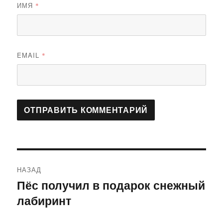
ИМЯ
*
EMAIL
*
Навигация
НАЗАД
по
Пёс получил в подарок снежный
Предыдущая
лабиринт
запись:
записям