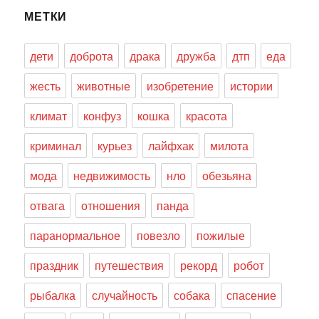
МЕТКИ
дети
доброта
драка
дружба
дтп
еда
жесть
животные
изобретение
истории
климат
конфуз
кошка
красота
криминал
курьез
лайфхак
милота
мода
недвижимость
нло
обезьяна
отвага
отношения
панда
паранормальное
повезло
пожилые
праздник
путешествия
рекорд
робот
рыбалка
случайность
собака
спасение