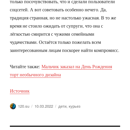
только посочувствовать, что и сделали пользователи
соцсетей. А вот советовать особенно нечего. Да,
традиция странная, но не настолько ужасная. В то же
время не стоило ожидать от супруги, что она с
лёгкостью смирится с чужими семейными
чудачествами. Остаётся только пожелать всем
заинтересованным лицам поскорее найти компромисс.
Читайте также:
Мальчик заказал на День Рождения
торт необычного дизайна
Источник
Автор
Опубликовано
Метки
120.su
10.03.2022
дети
,
курьез