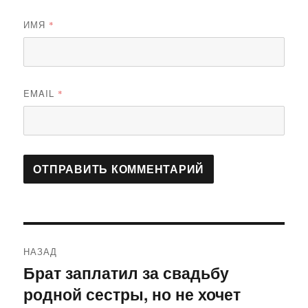
ИМЯ
*
EMAIL
*
Навигация
НАЗАД
по
Брат заплатил за свадьбу
Предыдущая
родной сестры, но не хочет
запись:
записям