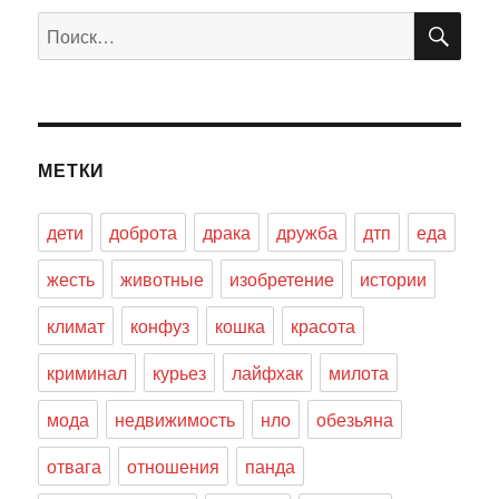
ПО
Искать:
МЕТКИ
дети
доброта
драка
дружба
дтп
еда
жесть
животные
изобретение
истории
климат
конфуз
кошка
красота
криминал
курьез
лайфхак
милота
мода
недвижимость
нло
обезьяна
отвага
отношения
панда