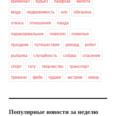
криминал
курьез
лайфхак
милота
мода
недвижимость
нло
обезьяна
отвага
отношения
панда
паранормальное
повезло
пожилые
праздник
путешествия
рекорд
робот
рыбалка
случайность
собака
спасение
спорт
тату
творчество
транспорт
трюкачи
фейк
чудаки
экстрим
юмор
Популярные новости за неделю