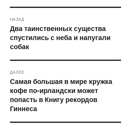
Навигация
НАЗАД
по
Два таинственных существа
Предыдущая
спустились с неба и напугали
запись:
записям
собак
ДАЛЕЕ
Самая большая в мире кружка
Следующая
кофе по-ирландски может
запись:
попасть в Книгу рекордов
Гиннеса