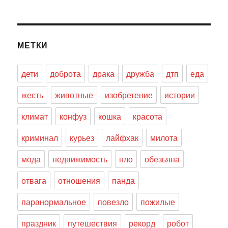
МЕТКИ
дети
доброта
драка
дружба
дтп
еда
жесть
животные
изобретение
истории
климат
конфуз
кошка
красота
криминал
курьез
лайфхак
милота
мода
недвижимость
нло
обезьяна
отвага
отношения
панда
паранормальное
повезло
пожилые
праздник
путешествия
рекорд
робот