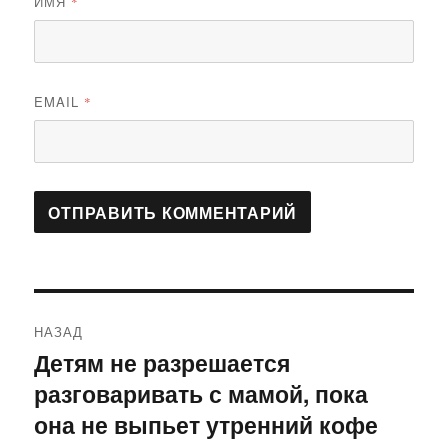
ИМЯ
*
EMAIL
*
Навигация
НАЗАД
по
Детям не разрешается
Предыдущая
разговаривать с мамой, пока
запись:
записям
она не выпьет утренний кофе