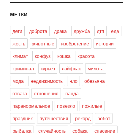
МЕТКИ
дети
доброта
драка
дружба
дтп
еда
жесть
животные
изобретение
истории
климат
конфуз
кошка
красота
криминал
курьез
лайфхак
милота
мода
недвижимость
нло
обезьяна
отвага
отношения
панда
паранормальное
повезло
пожилые
праздник
путешествия
рекорд
робот
рыбалка
случайность
собака
спасение