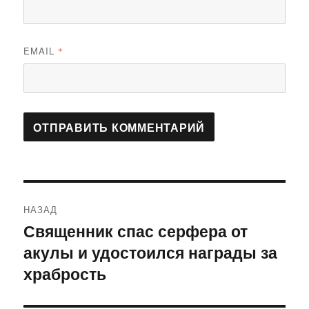
EMAIL
*
Навигация
НАЗАД
по
Священник спас серфера от
Предыдущая
акулы и удостоился награды за
запись:
записям
храбрость