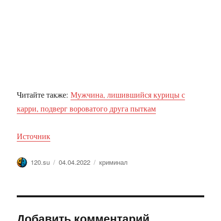
Читайте также:
Мужчина, лишившийся курицы с
карри, подверг вороватого друга пыткам
Источник
Автор
Опубликовано
Метки
120.su
04.04.2022
криминал
Добавить комментарий