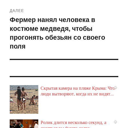
ДАЛЕЕ
Фермер нанял человека в
Следующая
костюме медведя, чтобы
запись:
прогонять обезьян со своего
поля
Скрытая камера на пляже Крыма: Что
i
люди вытворяют, когда их не видят...
Ролик длится несколько секунд, а
i
смеяться вы будете долго