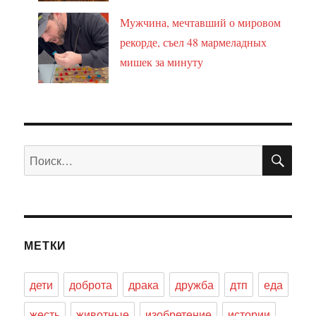
Мужчина, мечтавший о мировом
рекорде, съел 48 мармеладных
мишек за минуту
ПО
Искать:
МЕТКИ
дети
доброта
драка
дружба
дтп
еда
жесть
животные
изобретение
истории