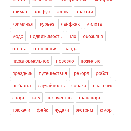
климат
конфуз
кошка
красота
криминал
курьез
лайфхак
милота
мода
недвижимость
нло
обезьяна
отвага
отношения
панда
паранормальное
повезло
пожилые
праздник
путешествия
рекорд
робот
рыбалка
случайность
собака
спасение
спорт
тату
творчество
транспорт
трюкачи
фейк
чудаки
экстрим
юмор