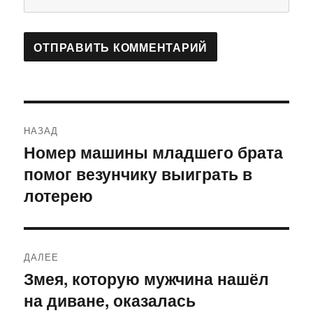
Навигация
НАЗАД
по
Номер машины младшего брата
Предыдущая
помог везунчику выиграть в
запись:
записям
лотерею
ДАЛЕЕ
Змея, которую мужчина нашёл
Следующая
на диване, оказалась
запись: