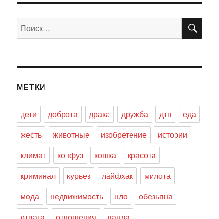
ПО
Искать:
МЕТКИ
дети
доброта
драка
дружба
дтп
еда
жесть
животные
изобретение
истории
климат
конфуз
кошка
красота
криминал
курьез
лайфхак
милота
мода
недвижимость
нло
обезьяна
отвага
отношения
панда