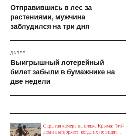
по
Отправившись в лес за
Предыдущая
растениями, мужчина
запись:
записям
заблудился на три дня
ДАЛЕЕ
Выигрышный лотерейный
Следующая
билет забыли в бумажнике на
запись:
две недели
Скрытая камера на пляже Крыма: Что
i
люди вытворяют, когда их не видят...