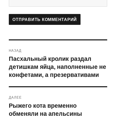
Навигация
НАЗАД
по
Пасхальный кролик раздал
Предыдущая
детишкам яйца, наполненные не
запись:
записям
конфетами, а презервативами
ДАЛЕЕ
Рыжего кота временно
Следующая
обменяли на апельсины
запись: