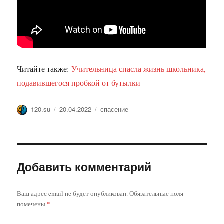
Читайте также:
Учительница спасла жизнь школьника,
подавившегося пробкой от бутылки
Автор
Опубликовано
Метки
120.su
20.04.2022
спасение
Добавить комментарий
Ваш адрес email не будет опубликован.
Обязательные поля
помечены
*