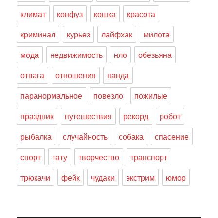
климат
конфуз
кошка
красота
криминал
курьез
лайфхак
милота
мода
недвижимость
нло
обезьяна
отвага
отношения
панда
паранормальное
повезло
пожилые
праздник
путешествия
рекорд
робот
рыбалка
случайность
собака
спасение
спорт
тату
творчество
транспорт
трюкачи
фейк
чудаки
экстрим
юмор