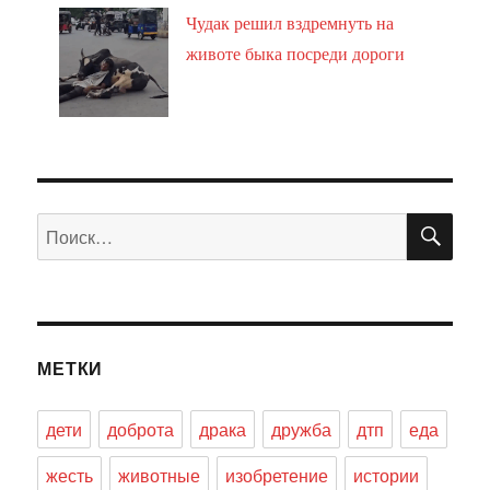
Чудак решил вздремнуть на
животе быка посреди дороги
ПО
Искать:
МЕТКИ
дети
доброта
драка
дружба
дтп
еда
жесть
животные
изобретение
истории