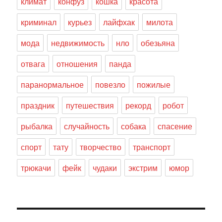
климат
конфуз
кошка
красота
криминал
курьез
лайфхак
милота
мода
недвижимость
нло
обезьяна
отвага
отношения
панда
паранормальное
повезло
пожилые
праздник
путешествия
рекорд
робот
рыбалка
случайность
собака
спасение
спорт
тату
творчество
транспорт
трюкачи
фейк
чудаки
экстрим
юмор