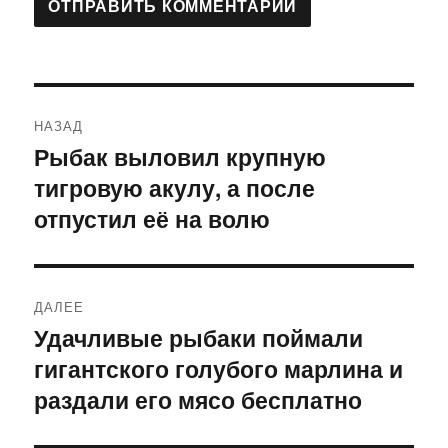
Навигация
НАЗАД
по
Рыбак выловил крупную
Предыдущая
тигровую акулу, а после
запись:
записям
отпустил её на волю
ДАЛЕЕ
Удачливые рыбаки поймали
Следующая
гигантского голубого марлина и
запись:
раздали его мясо бесплатно