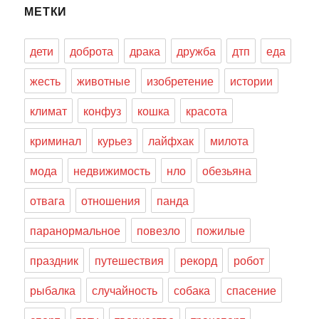
МЕТКИ
дети
доброта
драка
дружба
дтп
еда
жесть
животные
изобретение
истории
климат
конфуз
кошка
красота
криминал
курьез
лайфхак
милота
мода
недвижимость
нло
обезьяна
отвага
отношения
панда
паранормальное
повезло
пожилые
праздник
путешествия
рекорд
робот
рыбалка
случайность
собака
спасение