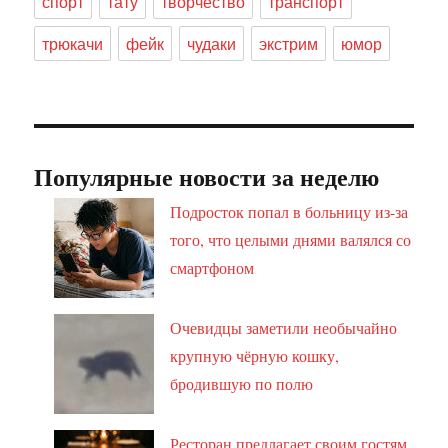
спорт
тату
творчество
транспорт
трюкачи
фейк
чудаки
экстрим
юмор
Популярные новости за неделю
Подросток попал в больницу из-за
того, что целыми днями валялся со
смартфоном
Очевидцы заметили необычайно
крупную чёрную кошку,
бродившую по полю
Ресторан предлагает своим гостям