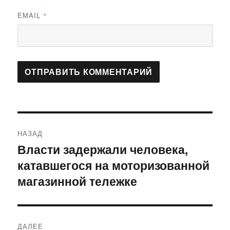
EMAIL
*
Навигация
НАЗАД
по
Власти задержали человека,
Предыдущая
катавшегося на моторизованной
запись:
записям
магазинной тележке
ДАЛЕЕ