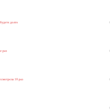
 будете долго
е раз
есмотрела 10 раз