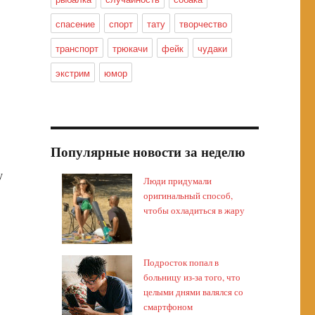
спасение
спорт
тату
творчество
транспорт
трюкачи
фейк
чудаки
экстрим
юмор
Популярные новости за неделю
у
Люди придумали
оригинальный способ,
чтобы охладиться в жару
Подросток попал в
больницу из-за того, что
целыми днями валялся со
смартфоном