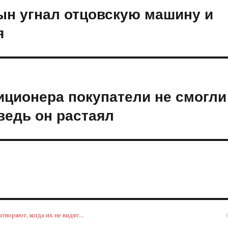
ын угнал отцовскую машину и
я
иционера покупатели не смогли
ведь он растаял
воряют, когда их не видят...