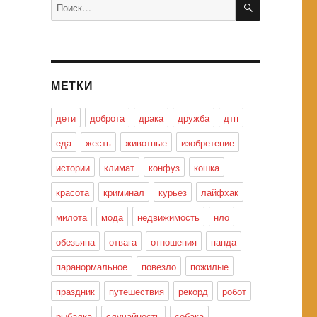
Искать:
МЕТКИ
дети
доброта
драка
дружба
дтп
еда
жесть
животные
изобретение
истории
климат
конфуз
кошка
красота
криминал
курьез
лайфхак
милота
мода
недвижимость
нло
обезьяна
отвага
отношения
панда
паранормальное
повезло
пожилые
праздник
путешествия
рекорд
робот
рыбалка
случайность
собака