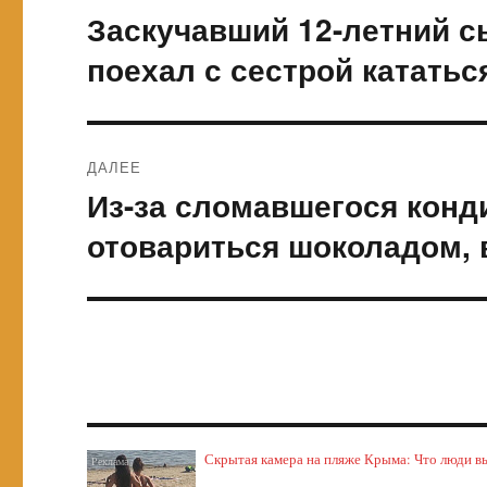
по
Заскучавший 12-летний с
Предыдущая
запись:
записям
поехал с сестрой кататьс
ДАЛЕЕ
Из-за сломавшегося конд
Следующая
запись:
отовариться шоколадом, 
Скрытая камера на пляже Крыма: Что люди выт