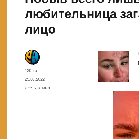
любительница заг
лицо
Автор
120.su
Опубликовано
25.07.2022
Метки
жесть
,
климат