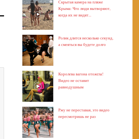
Скрытая камера на пляже
i
Крыма: Что люди вытворяют,
когда их не видят...
Ролик длится несколько секунд,
i
а смеяться вы будете долго
Королева вагона отожгла!
i
Видео не оставит
равнодушным
Ржу не переставая, это видео
i
пересмотришь не раз