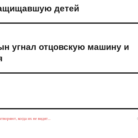
 защищавшую детей
ын угнал отцовскую машину и
я
воряют, когда их не видят...