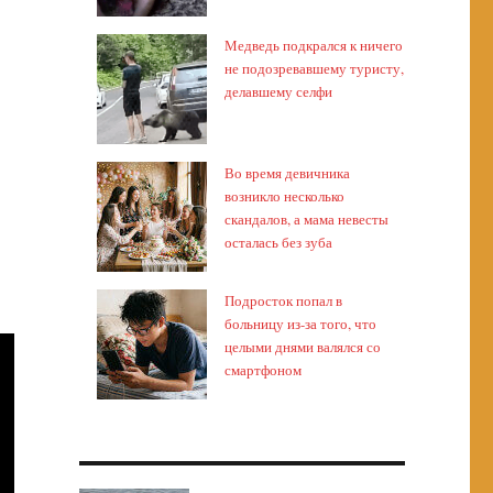
Медведь подкрался к ничего
не подозревавшему туристу,
делавшему селфи
Во время девичника
возникло несколько
скандалов, а мама невесты
осталась без зуба
Подросток попал в
больницу из-за того, что
целыми днями валялся со
смартфоном