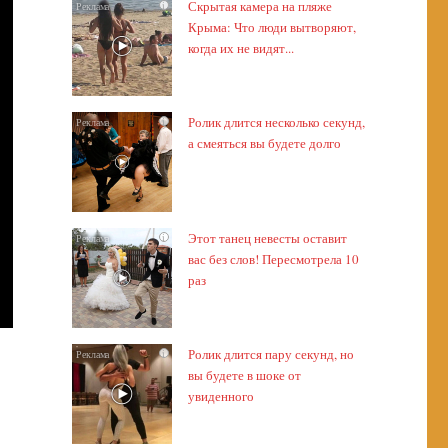
Скрытая камера на пляже
i
Крыма: Что люди вытворяют,
когда их не видят...
Ролик длится несколько секунд,
i
а смеяться вы будете долго
Этот танец невесты оставит
i
вас без слов! Пересмотрела 10
раз
Ролик длится пару секунд, но
i
вы будете в шоке от
увиденного