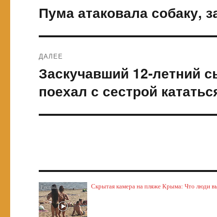
по
Пума атаковала собаку,
Предыдущая
запись:
записям
ДАЛЕЕ
Заскучавший 12-летний с
Следующая
запись:
поехал с сестрой кататьс
Скрытая камера на пляже Крыма: Что люди выт