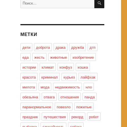
Искать:
МЕТКИ
дети
доброта
драка
дружба
дтп
еда
жесть
животные
изобретение
истории
климат
конфуз
кошка
красота
криминал
курьез
лайфхак
милота
мода
недвижимость
нло
обезьяна
отвага
отношения
панда
паранормальное
повезло
пожилые
праздник
путешествия
рекорд
робот
рыбалка
случайность
собака