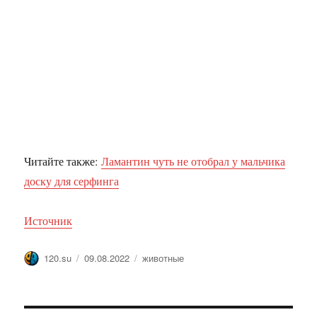
Читайте также:
Ламантин чуть не отобрал у мальчика
доску для серфинга
Источник
Автор
Опубликовано
Метки
120.su
09.08.2022
животные