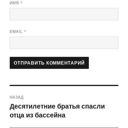
ИМЯ
*
EMAIL
*
Навигация
НАЗАД
по
Десятилетние братья спасли
Предыдущая
отца из бассейна
запись:
записям