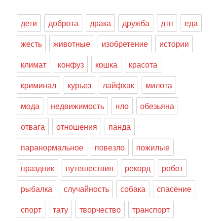
дети
доброта
драка
дружба
дтп
еда
жесть
животные
изобретение
истории
климат
конфуз
кошка
красота
криминал
курьез
лайфхак
милота
мода
недвижимость
нло
обезьяна
отвага
отношения
панда
паранормальное
повезло
пожилые
праздник
путешествия
рекорд
робот
рыбалка
случайность
собака
спасение
спорт
тату
творчество
транспорт