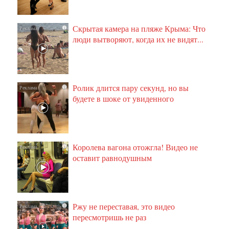
Скрытая камера на пляже Крыма: Что
i
люди вытворяют, когда их не видят...
Ролик длится пару секунд, но вы
i
будете в шоке от увиденного
Королева вагона отожгла! Видео не
i
оставит равнодушным
Ржу не переставая, это видео
i
пересмотришь не раз