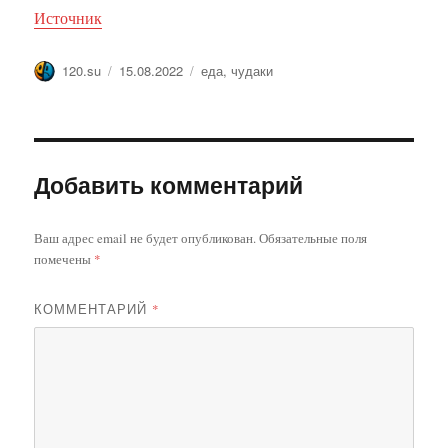
Источник
Автор
Опубликовано
Метки
120.su
15.08.2022
еда
,
чудаки
Добавить комментарий
Ваш адрес email не будет опубликован.
Обязательные поля
помечены
*
КОММЕНТАРИЙ
*