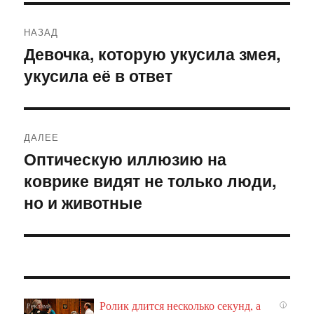
Навигация
НАЗАД
по
Девочка, которую укусила змея,
Предыдущая
укусила её в ответ
запись:
записям
ДАЛЕЕ
Оптическую иллюзию на
Следующая
коврике видят не только люди,
запись:
но и животные
Ролик длится несколько секунд, а
i