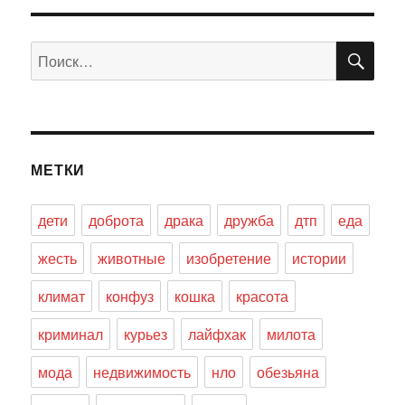
ПО
Искать:
МЕТКИ
дети
доброта
драка
дружба
дтп
еда
жесть
животные
изобретение
истории
климат
конфуз
кошка
красота
криминал
курьез
лайфхак
милота
мода
недвижимость
нло
обезьяна