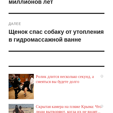
миллионов лет
ДАЛЕЕ
Щенок спас собаку от утопления
Следующая
в гидромассажной ванне
запись:
Ролик длится несколько секунд, а
i
смеяться вы будете долго
Скрытая камера на пляже Крыма: Что
i
люди вытворяют, когда их не видят...