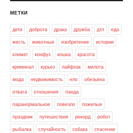
МЕТКИ
дети
доброта
драка
дружба
дтп
еда
жесть
животные
изобретение
истории
климат
конфуз
кошка
красота
криминал
курьез
лайфхак
милота
мода
недвижимость
нло
обезьяна
отвага
отношения
панда
паранормальное
повезло
пожилые
праздник
путешествия
рекорд
робот
рыбалка
случайность
собака
спасение