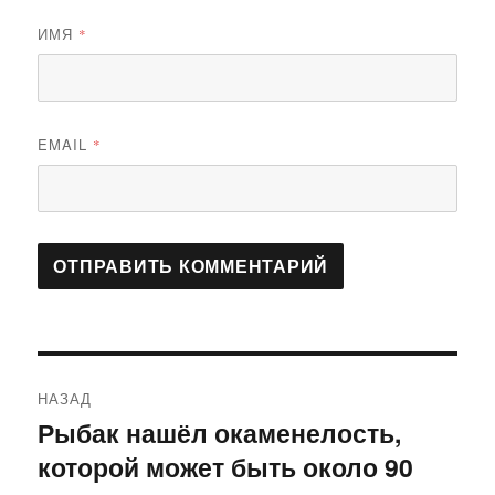
ИМЯ
*
EMAIL
*
Навигация
НАЗАД
по
Рыбак нашёл окаменелость,
Предыдущая
которой может быть около 90
запись:
записям