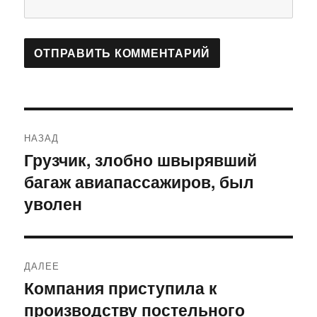
Навигация
НАЗАД
по
Грузчик, злобно швырявший
Предыдущая
багаж авиапассажиров, был
запись:
записям
уволен
ДАЛЕЕ
Компания приступила к
Следующая
производству постельного
запись: