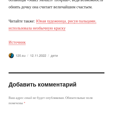
обнять дочку она считает величайшим счастьем.
Читайте также:
Юная художница, рисуя пальцами,
использовала необычную краску
Источник
Автор
Опубликовано
Метки
120.su
12.11.2022
дети
Добавить комментарий
Ваш адрес email не будет опубликован.
Обязательные поля
помечены
*