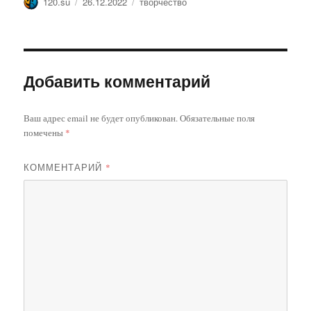
Автор
Опубликовано
Метки
120.su
26.12.2022
творчество
Добавить комментарий
Ваш адрес email не будет опубликован.
Обязательные поля
помечены
*
КОММЕНТАРИЙ
*