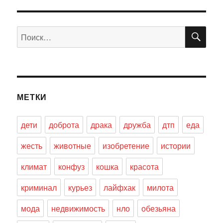
ПО
Искать:
МЕТКИ
дети
доброта
драка
дружба
дтп
еда
жесть
животные
изобретение
истории
климат
конфуз
кошка
красота
криминал
курьез
лайфхак
милота
мода
недвижимость
нло
обезьяна