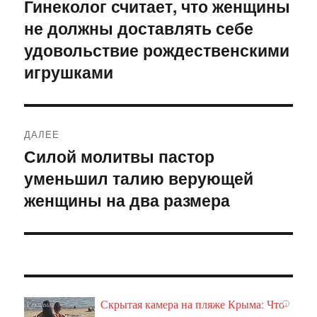
по
Гинеколог считает, что женщины
Предыдущая
не должны доставлять себе
запись:
записям
удовольствие рождественскими
игрушками
ДАЛЕЕ
Силой молитвы пастор
Следующая
уменьшил талию верующей
запись:
женщины на два размера
Скрытая камера на пляже Крыма: Что
i