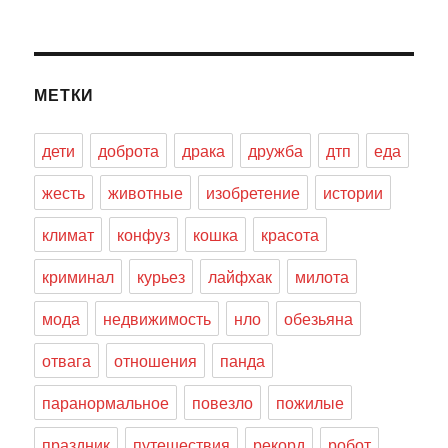
МЕТКИ
дети
доброта
драка
дружба
дтп
еда
жесть
животные
изобретение
истории
климат
конфуз
кошка
красота
криминал
курьез
лайфхак
милота
мода
недвижимость
нло
обезьяна
отвага
отношения
панда
паранормальное
повезло
пожилые
праздник
путешествия
рекорд
робот