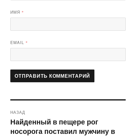
ИМЯ
*
EMAIL
*
Навигация
НАЗАД
по
Найденный в пещере рог
Предыдущая
носорога поставил мужчину в
запись:
записям