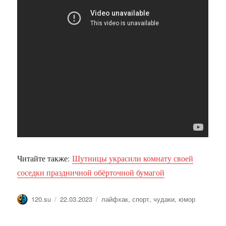
Читайте также:
Шутницы украсили комнату своей
соседки праздничной обёрточной бумагой
Автор
Опубликовано
Метки
120.su
22.03.2023
лайфхак
,
спорт
,
чудаки
,
юмор